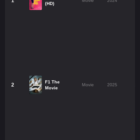
1
Movie
2024
1h
(HD)
F1 The
2
Movie
2025
2h
Movie